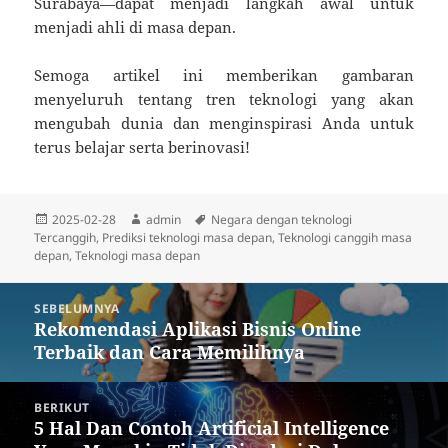
Surabaya—dapat menjadi langkah awal untuk
menjadi ahli di masa depan.
Semoga artikel ini memberikan gambaran
menyeluruh tentang tren teknologi yang akan
mengubah dunia dan menginspirasi Anda untuk
terus belajar serta berinovasi!
Diposkan
Penulis
Tag
2025-02-28
admin
Negara dengan teknologi
pada
Tercanggih
,
Prediksi teknologi masa depan
,
Teknologi canggih masa
depan
,
Teknologi masa depan
Navigasi
SEBELUMNYA
pos
Rekomendasi Aplikasi Bisnis Online
Pos
Terbaik dan Cara Memilihnya
sebelumnya:
BERIKUT
5 Hal Dan Contoh Artificial Intelligence
Pos