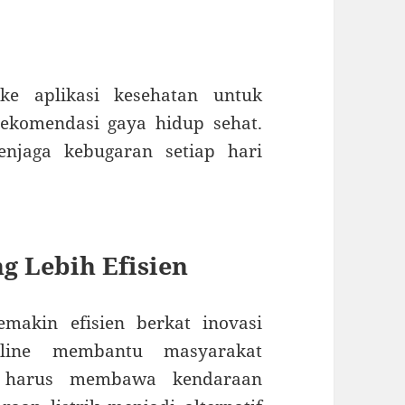
ke aplikasi kesehatan untuk
ekomendasi gaya hidup sehat.
jaga kebugaran setiap hari
g Lebih Efisien
emakin efisien berkat inovasi
 online membantu masyarakat
 harus membawa kendaraan