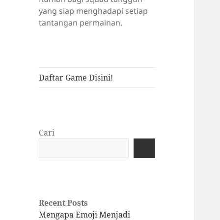
yang siap menghadapi setiap
tantangan permainan.
Daftar Game Disini!
Cari
Recent Posts
Mengapa Emoji Menjadi