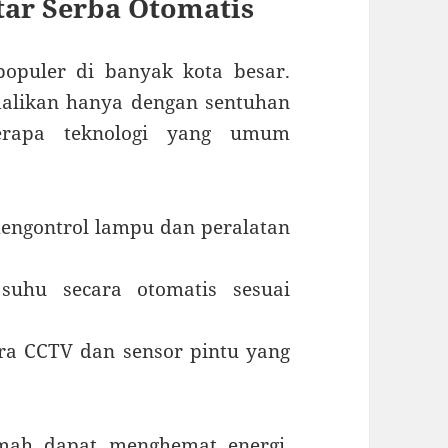
ar Serba Otomatis
opuler di banyak kota besar.
dalikan hanya dengan sentuhan
berapa teknologi yang umum
engontrol lampu dan peralatan
uhu secara otomatis sesuai
ra CCTV dan sensor pintu yang
umah dapat menghemat energi,