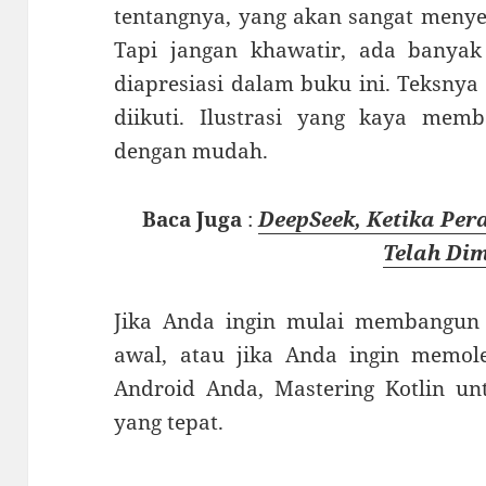
tentangnya, yang akan sangat menye
Tapi jangan khawatir, ada banyak 
diapresiasi dalam buku ini. Teksnya
diikuti. Ilustrasi yang kaya me
dengan mudah.
Baca Juga
:
DeepSeek, Ketika Per
Telah Di
Jika Anda ingin mulai membangun 
awal, atau jika Anda ingin memo
Android Anda, Mastering Kotlin un
yang tepat.