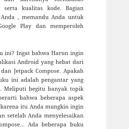
 serta kualitas kode. Bagian
si Anda , memandu Anda untuk
Google Play dan memperoleh
u ini? Ingat bahwa Harun ingin
ikasi Android yang hebat dari
 dan Jetpack Compose. Apakah
Buku ini adalah pengantar yang
 Meliputi begitu banyak topik
berarti bahwa beberapa aspek
 karena itu Anda mungkin ingin
an setelah Anda menyelesaikan
 Compose… Ada beberapa buku