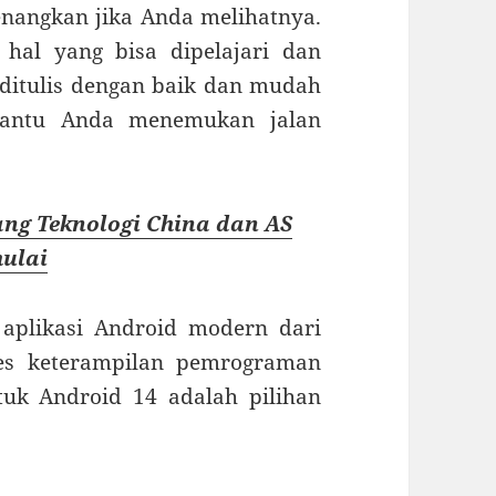
nangkan jika Anda melihatnya.
hal yang bisa dipelajari dan
 ditulis dengan baik dan mudah
mbantu Anda menemukan jalan
ang Teknologi China dan AS
mulai
aplikasi Android modern dari
les keterampilan pemrograman
tuk Android 14 adalah pilihan