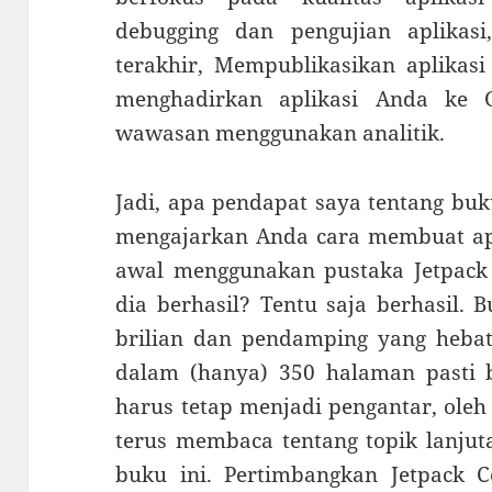
debugging dan pengujian aplikasi,
terakhir, Mempublikasikan aplika
menghadirkan aplikasi Anda ke 
wawasan menggunakan analitik.
Jadi, apa pendapat saya tentang buk
mengajarkan Anda cara membuat apl
awal menggunakan pustaka Jetpack
dia berhasil? Tentu saja berhasil. 
brilian dan pendamping yang hebat.
dalam (hanya) 350 halaman pasti 
harus tetap menjadi pengantar, oleh
terus membaca tentang topik lanjut
buku ini. Pertimbangkan Jetpack