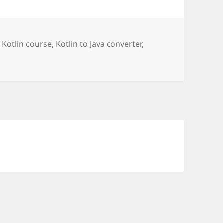
,
Kotlin course
,
Kotlin to Java converter
,