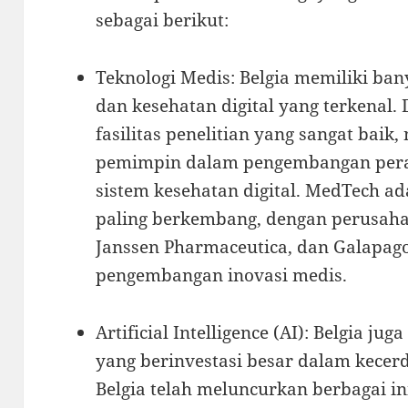
sebagai berikut:
Teknologi Medis: Belgia memiliki ba
dan kesehatan digital yang terkenal.
fasilitas penelitian yang sangat baik,
pemimpin dalam pengembangan peran
sistem kesehatan digital. MedTech ad
paling berkembang, dengan perusaha
Janssen Pharmaceutica, dan Galapag
pengembangan inovasi medis.
Artificial Intelligence (AI): Belgia j
yang berinvestasi besar dalam kecer
Belgia telah meluncurkan berbagai i