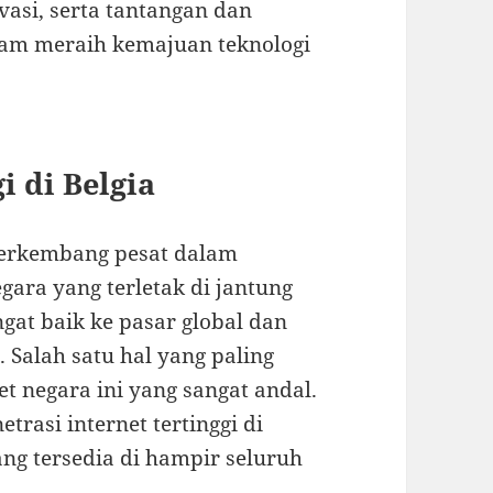
vasi, serta tantangan dan
lam meraih kemajuan teknologi
i di Belgia
 berkembang pesat dalam
gara yang terletak di jantung
ngat baik ke pasar global dan
. Salah satu hal yang paling
et negara ini yang sangat andal.
etrasi internet tertinggi di
ang tersedia di hampir seluruh