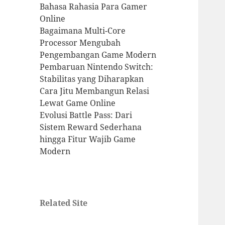
Bahasa Rahasia Para Gamer
Online
Bagaimana Multi-Core
Processor Mengubah
Pengembangan Game Modern
Pembaruan Nintendo Switch:
Stabilitas yang Diharapkan
Cara Jitu Membangun Relasi
Lewat Game Online
Evolusi Battle Pass: Dari
Sistem Reward Sederhana
hingga Fitur Wajib Game
Modern
Related Site