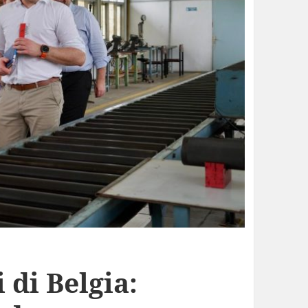
 di Belgia: