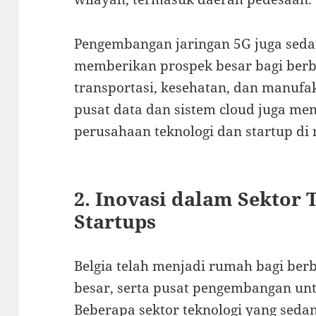
Pengembangan jaringan 5G juga sedan
memberikan prospek besar bagi berba
transportasi, kesehatan, dan manufa
pusat data dan sistem cloud juga 
perusahaan teknologi dan startup di n
2. Inovasi dalam Sektor 
Startups
Belgia telah menjadi rumah bagi ber
besar, serta pusat pengembangan untu
Beberapa sektor teknologi yang seda