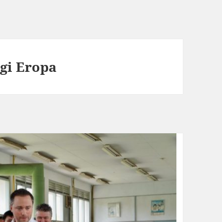
gi Eropa