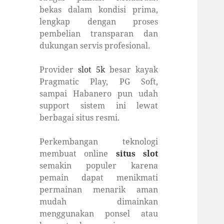
bekas dalam kondisi prima,
lengkap dengan proses
pembelian transparan dan
dukungan servis profesional.
Provider
slot 5k
besar kayak
Pragmatic Play, PG Soft,
sampai Habanero pun udah
support sistem ini lewat
berbagai situs resmi.
Perkembangan teknologi
membuat online
situs slot
semakin populer karena
pemain dapat menikmati
permainan menarik aman
mudah dimainkan
menggunakan ponsel atau