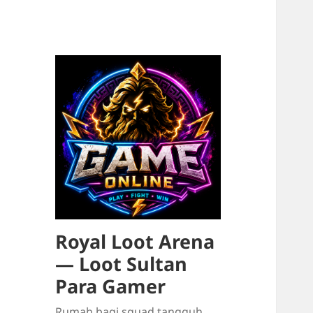
Royal Loot Arena
— Loot Sultan
Para Gamer
Rumah bagi squad tangguh