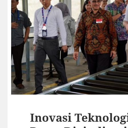
Inovasi Teknologi