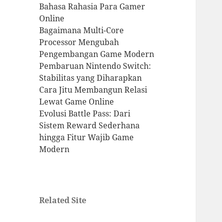
Bahasa Rahasia Para Gamer
Online
Bagaimana Multi-Core
Processor Mengubah
Pengembangan Game Modern
Pembaruan Nintendo Switch:
Stabilitas yang Diharapkan
Cara Jitu Membangun Relasi
Lewat Game Online
Evolusi Battle Pass: Dari
Sistem Reward Sederhana
hingga Fitur Wajib Game
Modern
Related Site