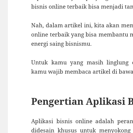
bisnis online terbaik bisa menjadi ta
Nah, dalam artikel ini, kita akan me
online terbaik yang bisa membantu 
energi saing bisnismu.
Untuk kamu yang masih linglung 
kamu wajib membaca artikel di bawah 
Pengertian Aplikasi 
Aplikasi bisnis online adalah pera
didesain khusus untuk menyokong d