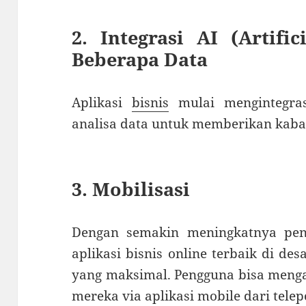
2. Integrasi AI (Artific
Beberapa Data
Aplikasi
bisnis
mulai mengintegra
analisa data untuk memberikan kaba
3. Mobilisasi
Dengan semakin meningkatnya peng
aplikasi bisnis online terbaik di des
yang maksimal. Pengguna bisa menga
mereka via aplikasi mobile dari telep