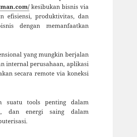
rman.com/
kesibukan bisnis via
 efisiensi, produktivitas, dan
bisnis dengan memanfaatkan
ensional yang mungkin berjalan
an internal perusahaan, aplikasi
nakan secara remote via koneksi
ah suatu tools penting dalam
n, dan energi saing dalam
uterisasi.