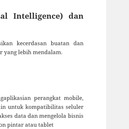
ial Intelligence) dan
sikan kecerdasan buatan dan
r yang lebih mendalam.
aplikasian perangkat mobile,
ain untuk kompatibilitas seluler
kses data dan mengelola bisnis
on pintar atau tablet