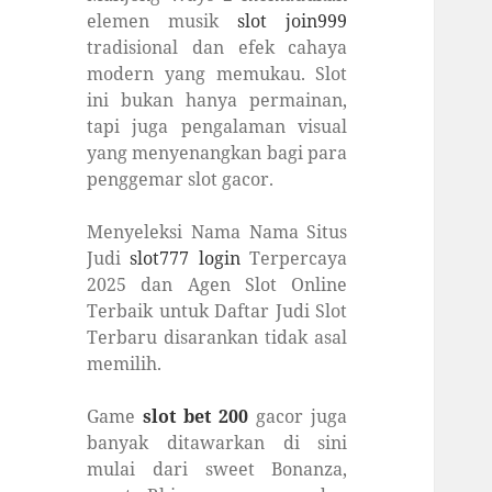
elemen musik
slot join999
tradisional dan efek cahaya
modern yang memukau. Slot
ini bukan hanya permainan,
tapi juga pengalaman visual
yang menyenangkan bagi para
penggemar slot gacor.
Menyeleksi Nama Nama Situs
Judi
slot777 login
Terpercaya
2025 dan Agen Slot Online
Terbaik untuk Daftar Judi Slot
Terbaru disarankan tidak asal
memilih.
Game
slot bet 200
gacor juga
banyak ditawarkan di sini
mulai dari sweet Bonanza,