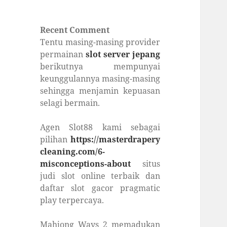
Recent Comment
Tentu masing-masing provider
permainan
slot server jepang
berikutnya mempunyai
keunggulannya masing-masing
sehingga menjamin kepuasan
selagi bermain.
Agen Slot88 kami sebagai
pilihan
https://masterdrapery
cleaning.com/6-
misconceptions-about
situs
judi slot online terbaik dan
daftar slot gacor pragmatic
play terpercaya.
Mahjong Ways 2 memadukan