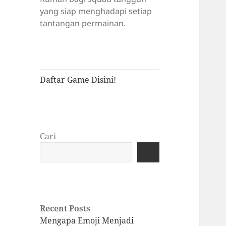
yang siap menghadapi setiap
tantangan permainan.
Daftar Game Disini!
Cari
Recent Posts
Mengapa Emoji Menjadi