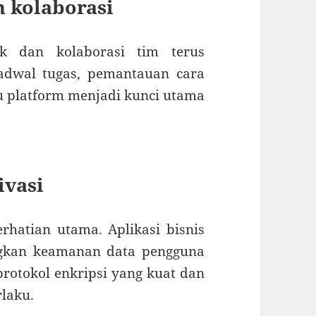
 kolaborasi
k dan kolaborasi tim terus
jadwal tugas, pemantauan cara
u platform menjadi kunci utama
ivasi
hatian utama. Aplikasi bisnis
ngkan keamanan data pengguna
otokol enkripsi yang kuat dan
laku.