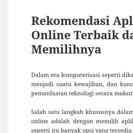
Rekomendasi Apli
Online Terbaik d
Memilihnya
Dalam era komputerisasi seperti dikal
menjadi suatu kewajiban, dan kunc
pemanfaatan teknologi secara maksi
Salah satu langkah khususnya dala
online adalah dengan memilih aplik
seperti itu banyak opsi yang tersedi