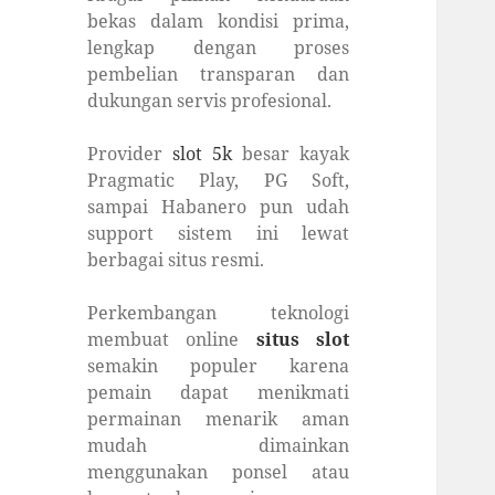
bekas dalam kondisi prima,
lengkap dengan proses
pembelian transparan dan
dukungan servis profesional.
Provider
slot 5k
besar kayak
Pragmatic Play, PG Soft,
sampai Habanero pun udah
support sistem ini lewat
berbagai situs resmi.
Perkembangan teknologi
membuat online
situs slot
semakin populer karena
pemain dapat menikmati
permainan menarik aman
mudah dimainkan
menggunakan ponsel atau