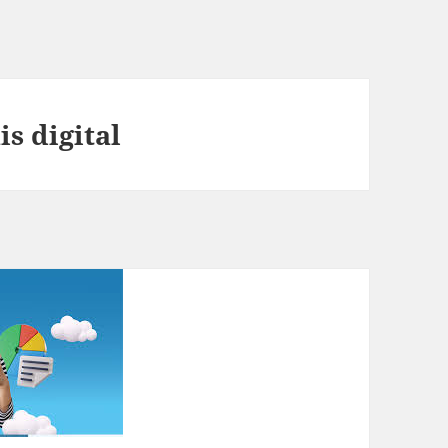
is digital