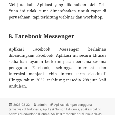
304 juta kali. Aplikasi yang dikenalkan oleh Eric
Yuan ini tidak cuma dimanfaatkan untuk rapat di
perusahaan, tapi terhitung webinar dan workshop.
8. Facebook Messenger
Aplikasi Facebook Messenger berlainan
dibandingkan Facebook. Aplikasi ini secara khusus
sedia kan layanan berkirim pesan bersama sesama
pengguna Facebook, sehingga interaksi dan
interaksi menjadi lebih intens serta eksklusif.
Hingga tahun 2022, terhitung tersedia 298 juta kali
unduhan.
Diposkan
Penulis
Tag
2025-02-22
admin
Aplikasi dengan pengguna
pada
terbanyak di Indonesia
,
Aplikasi Nomor 1 di dunia
,
aplikasi paling
banyak di-download di dunia
,
Aplikasi terpopuler di dunia
,
Aplikasi